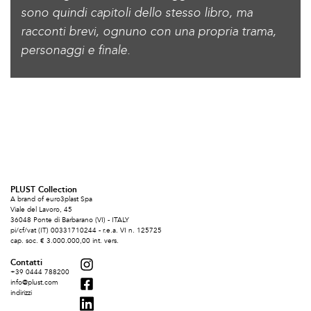
sono quindi capitoli dello stesso libro, ma
racconti brevi, ognuno con una propria trama,
personaggi e finale.
PLUST Collection
A brand of euro3plast Spa
Viale del Lavoro, 45
36048 Ponte di Barbarano (VI) - ITALY
pi/cf/vat (IT) 00331710244 - r.e.a. VI n. 125725
cap. soc. € 3.000.000,00 int. vers.
Contatti
+39 0444 788200
info@plust.com
indirizzi