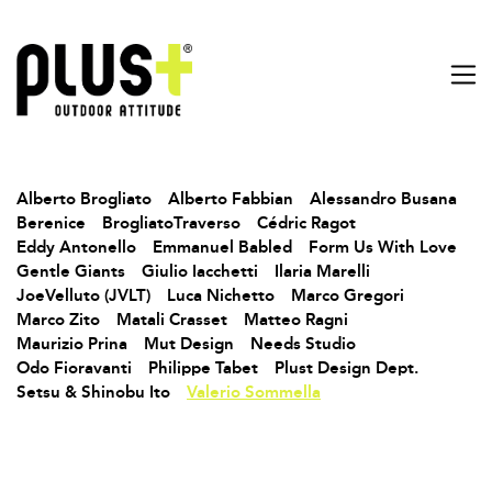
Alberto Brogliato
Alberto Fabbian
Alessandro Busana
Berenice
BrogliatoTraverso
Cédric Ragot
Eddy Antonello
Emmanuel Babled
Form Us With Love
Gentle Giants
Giulio Iacchetti
Ilaria Marelli
JoeVelluto (JVLT)
Luca Nichetto
Marco Gregori
Marco Zito
Matali Crasset
Matteo Ragni
Maurizio Prina
Mut Design
Needs Studio
Odo Fioravanti
Philippe Tabet
Plust Design Dept.
Setsu & Shinobu Ito
Valerio Sommella