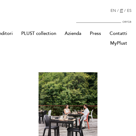
EN
/
IT
/
ES
Cerca
nditori
PLUST collection
Azienda
Press
Contatti
MyPlust