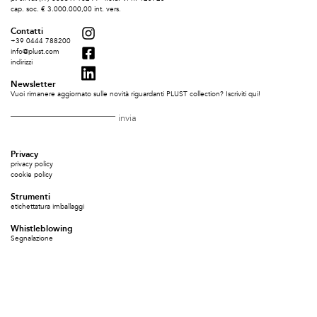
cap. soc. € 3.000.000,00 int. vers.
Contatti
+39 0444 788200
info@plust.com
indirizzi
Newsletter
Vuoi rimanere aggiornato sulle novità riguardanti PLUST collection? Iscriviti qui!
Privacy
privacy policy
cookie policy
Strumenti
etichettatura imballaggi
Whistleblowing
Segnalazione