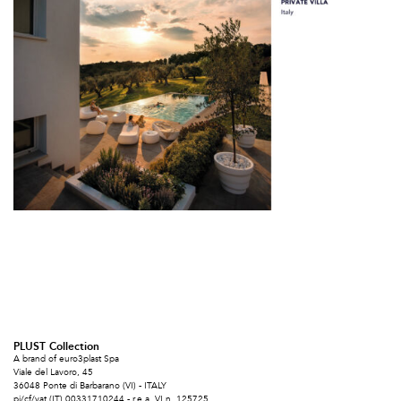
PLUST Collection
A brand of euro3plast Spa
Viale del Lavoro, 45
36048 Ponte di Barbarano (VI) - ITALY
pi/cf/vat (IT) 00331710244 - r.e.a. VI n. 125725