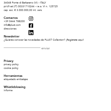
36048 Ponte di Barbarano (VI) - ITALY
pi/cf/vat (IT) 00331710244 - r.e.a. VI n. 125725
cap. soc. € 3.000.000,00 int. vers.
Contactos
+39 0444 788200
info@plust.com
direcciones
Newsletter
¿Quieres conocer las novedades de PLUST Collection? ¡Regístrate aquí!
Privacy
privacy policy
cookie policy
Herramientas
etiquetado embalajes
Whistleblowing
Informe