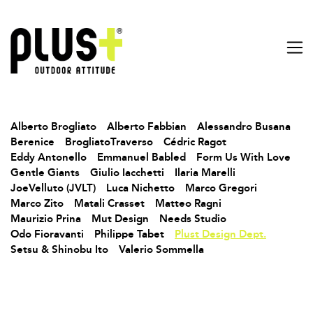
Alberto Brogliato
Alberto Fabbian
Alessandro Busana
Berenice
BrogliatoTraverso
Cédric Ragot
Eddy Antonello
Emmanuel Babled
Form Us With Love
Gentle Giants
Giulio Iacchetti
Ilaria Marelli
JoeVelluto (JVLT)
Luca Nichetto
Marco Gregori
Marco Zito
Matali Crasset
Matteo Ragni
Maurizio Prina
Mut Design
Needs Studio
Odo Fioravanti
Philippe Tabet
Plust Design Dept.
Setsu & Shinobu Ito
Valerio Sommella