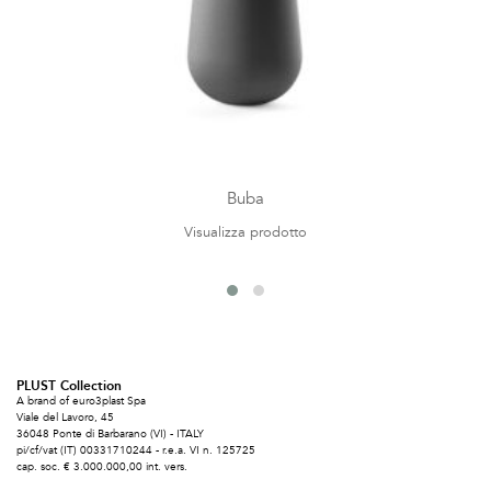
Buba
Visualizza prodotto
PLUST Collection
A brand of euro3plast Spa
Viale del Lavoro, 45
36048 Ponte di Barbarano (VI) - ITALY
pi/cf/vat (IT) 00331710244 - r.e.a. VI n. 125725
cap. soc. € 3.000.000,00 int. vers.