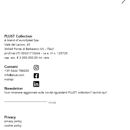
PLUST Collection
A brand of euro3plast Spa
Viale del Lavoro, 45
36048 Ponte di Barbarano (VI) - ITALY
pi/cf/vat (IT) 00331710244 - r.e.a. VI n. 125725
cap. soc. € 3.000.000,00 int. vers.
Contatti
+39 0444 788200
info@plust.com
indirizzi
Newsletter
Vuoi rimanere aggiornato sulle novità riguardanti PLUST collection? Iscriviti qui!
Privacy
privacy policy
cookie policy