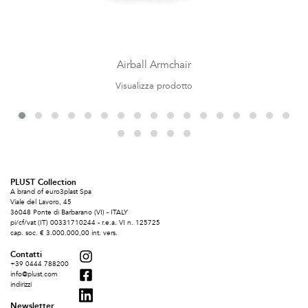
Airball Armchair
Visualizza prodotto
PLUST Collection
A brand of euro3plast Spa
Viale del Lavoro, 45
36048 Ponte di Barbarano (VI) - ITALY
pi/cf/vat (IT) 00331710244 - r.e.a. VI n. 125725
cap. soc. € 3.000.000,00 int. vers.
Contatti
+39 0444 788200
info@plust.com
indirizzi
Newsletter