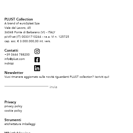
PLUST Collection
A brand of euro3plast Spa
Viale del Lavoro, 45
36048 Ponte di Barbarano (VI) - ITALY
pi/cf/vat (IT) 00331710244 - r.e.a. VI n. 125725
cap. soc. € 3.000.000,00 int. vers.
Contatti
+39 0444 788200
info@plust.com
indirizzi
Newsletter
Vuoi rimanere aggiornato sulle novità riguardanti PLUST collection? Iscriviti qui!
Privacy
privacy policy
cookie policy
Strumenti
etichettatura imballaggi