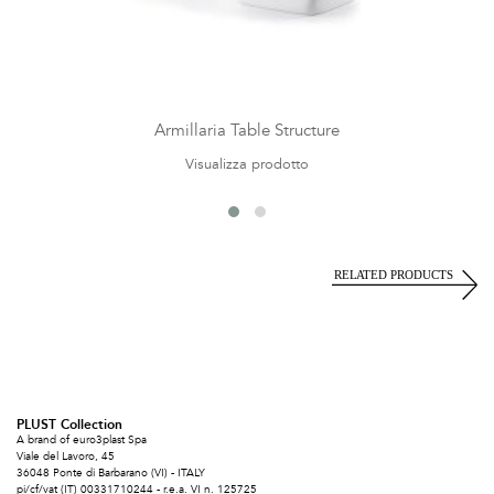
Armillaria Table Structure
Visualizza prodotto
PLUST Collection
A brand of euro3plast Spa
Viale del Lavoro, 45
36048 Ponte di Barbarano (VI) - ITALY
pi/cf/vat (IT) 00331710244 - r.e.a. VI n. 125725