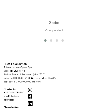
Godot
View product
PLUST Collection
A brand of euro3plast Spa
Viale del Lavoro, 45
36048 Ponte di Barbarano (VI) - ITALY
pi/cf/vat (IT) 00331710244 - r.e.a. VI n. 125725
cap. soc. € 3.000.000,00 int. vers.
Contacts
+39 0444 788200
info@plust.com
addresses
Newsletter