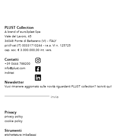
PLUST Collection
A brand of euro3plast Spa
Viale del Lavoro, 45
36048 Ponte di Barbarano (VI) - ITALY
pi/cf/vat (IT) 00331710244 - r.e.a. VI n. 125725
cap. soc. € 3.000.000,00 int. vers.
Contatti
+39 0444 788200
info@plust.com
indirizzi
Newsletter
Vuoi rimanere aggiornato sulle novità riguardanti PLUST collection? Iscriviti qui!
Privacy
privacy policy
cookie policy
Strumenti
etichettatura imballaggi