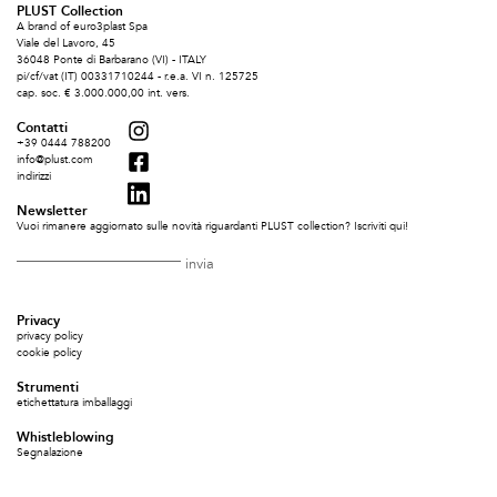
PLUST Collection
A brand of euro3plast Spa
Viale del Lavoro, 45
36048 Ponte di Barbarano (VI) - ITALY
pi/cf/vat (IT) 00331710244 - r.e.a. VI n. 125725
cap. soc. € 3.000.000,00 int. vers.
Contatti
+39 0444 788200
info@plust.com
indirizzi
Newsletter
Vuoi rimanere aggiornato sulle novità riguardanti PLUST collection? Iscriviti qui!
Privacy
privacy policy
cookie policy
Strumenti
etichettatura imballaggi
Whistleblowing
Segnalazione