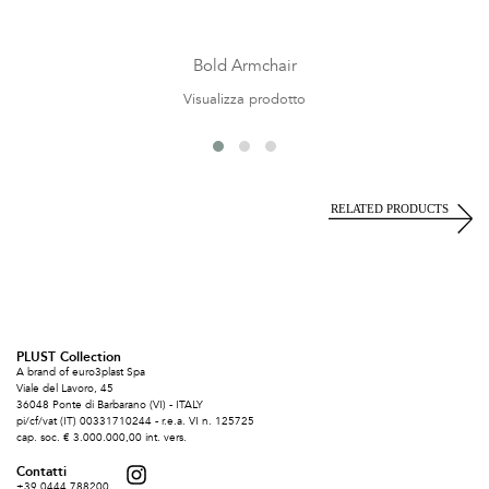
Bold Armchair
Visualizza prodotto
PLUST Collection
A brand of euro3plast Spa
Viale del Lavoro, 45
36048 Ponte di Barbarano (VI) - ITALY
pi/cf/vat (IT) 00331710244 - r.e.a. VI n. 125725
cap. soc. € 3.000.000,00 int. vers.
Contatti
+39 0444 788200