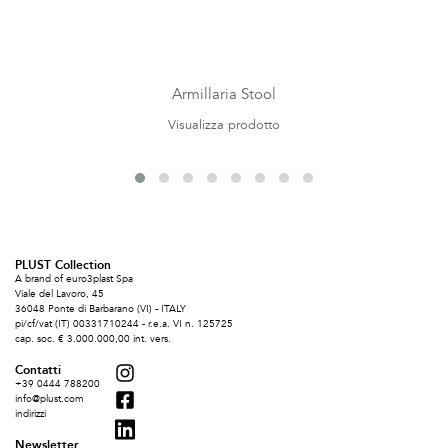
Armillaria Stool
Visualizza prodotto
PLUST Collection
A brand of euro3plast Spa
Viale del Lavoro, 45
36048 Ponte di Barbarano (VI) - ITALY
pi/cf/vat (IT) 00331710244 - r.e.a. VI n. 125725
cap. soc. € 3.000.000,00 int. vers.
Contatti
+39 0444 788200
info@plust.com
indirizzi
Newsletter