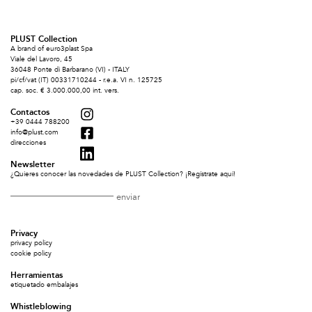
PLUST Collection
A brand of euro3plast Spa
Viale del Lavoro, 45
36048 Ponte di Barbarano (VI) - ITALY
pi/cf/vat (IT) 00331710244 - r.e.a. VI n. 125725
cap. soc. € 3.000.000,00 int. vers.
Contactos
+39 0444 788200
info@plust.com
direcciones
Newsletter
¿Quieres conocer las novedades de PLUST Collection? ¡Regístrate aquí!
Privacy
privacy policy
cookie policy
Herramientas
etiquetado embalajes
Whistleblowing