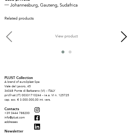
Johannesburg, Gauteng, Sudafrica
Related products
View product
PLUST Collection
A brand of euro3plast Spa
Viale del Lavoro, 45
36048 Ponte di Barbarano (VI) - ITALY
pi/cf/vat (IT) 00331710244 - r.e.a. VI n. 125725
cap. soc. € 3.000.000,00 int. vers.
Contacts
+39 0444 788200
info@plust.com
addresses
Newsletter