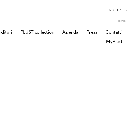
EN
/
IT
/
ES
Cerca
nditori
PLUST collection
Azienda
Press
Contatti
MyPlust