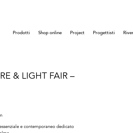
Prodotti
Shop online
Project
Progettisti
Rive
 & LIGHT FAIR –
gn
gn essenziale e contemporaneo dedicato