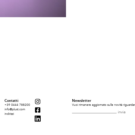
Contatti
Newsletter
+39 0444 788200
Vuoi rimanere aggiornato sulle novità riguardant
info@plust.com
indirizzi