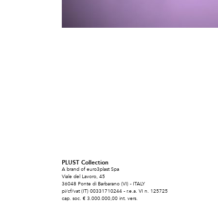
PLUST Collection
A brand of euro3plast Spa
Viale del Lavoro, 45
36048 Ponte di Barbarano (VI) - ITALY
pi/cf/vat (IT) 00331710244 - r.e.a. VI n. 125725
cap. soc. € 3.000.000,00 int. vers.