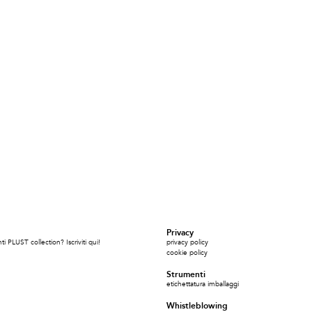
Privacy
i PLUST collection? Iscriviti qui!
privacy policy
cookie policy
Strumenti
etichettatura imballaggi
Whistleblowing