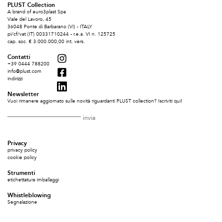
PLUST Collection
A brand of euro3plast Spa
Viale del Lavoro, 45
36048 Ponte di Barbarano (VI) - ITALY
pi/cf/vat (IT) 00331710244 - r.e.a. VI n. 125725
cap. soc. € 3.000.000,00 int. vers.
Contatti
+39 0444 788200
info@plust.com
indirizzi
Newsletter
Vuoi rimanere aggiornato sulle novità riguardanti PLUST collection? Iscriviti qui!
Privacy
privacy policy
cookie policy
Strumenti
etichettatura imballaggi
Whistleblowing
Segnalazione