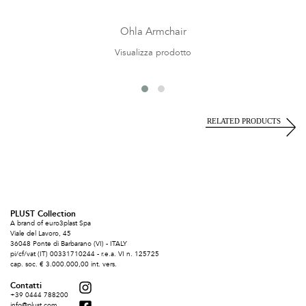
Ohla Armchair
Visualizza prodotto
PLUST Collection
A brand of euro3plast Spa
Viale del Lavoro, 45
36048 Ponte di Barbarano (VI) - ITALY
pi/cf/vat (IT) 00331710244 - r.e.a. VI n. 125725
cap. soc. € 3.000.000,00 int. vers.
Contatti
+39 0444 788200
info@plust.com