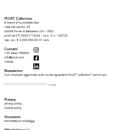
PLUST Collection
A brand of euro3plast Spa
Viale del Lavoro, 45
36048 Ponte di Barbarano (VI) - ITALY
pi/cf/vat (IT) 00331710244 - r.e.a. VI n. 125725
cap. soc. € 3.000.000,00 int. vers.
Contatti
+39 0444 788200
info@plust.com
indirizzi
Newsletter
Vuoi rimanere aggiornato sulle novità riguardanti PLUST collection? Iscriviti qui!
Privacy
privacy policy
cookie policy
Strumenti
etichettatura imballaggi