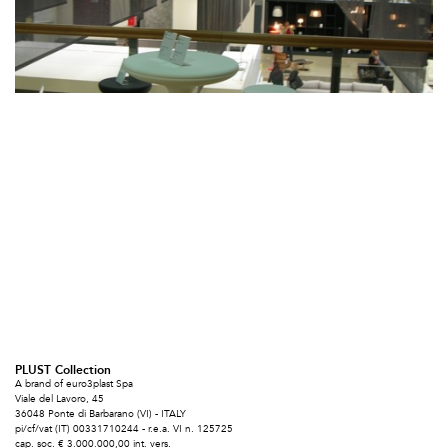
PLUST Collection
A brand of euro3plast Spa
Viale del Lavoro, 45
36048 Ponte di Barbarano (VI) - ITALY
pi/cf/vat (IT) 00331710244 - r.e.a. VI n. 125725
cap. soc. € 3.000.000,00 int. vers.