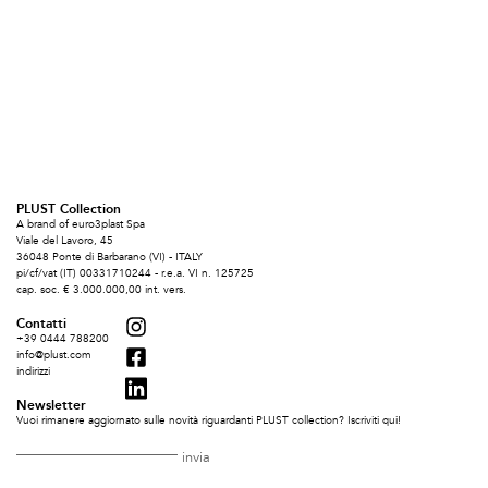
PLUST Collection
A brand of euro3plast Spa
Viale del Lavoro, 45
36048 Ponte di Barbarano (VI) - ITALY
pi/cf/vat (IT) 00331710244 - r.e.a. VI n. 125725
cap. soc. € 3.000.000,00 int. vers.
Contatti
+39 0444 788200
info@plust.com
indirizzi
Newsletter
Vuoi rimanere aggiornato sulle novità riguardanti PLUST collection? Iscriviti qui!