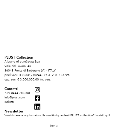
PLUST Collection
A brand of euro3plast Spa
Viale del Lavoro, 45
36048 Ponte di Barbarano (VI) - ITALY
pi/cf/vat (IT) 00331710244 - r.e.a. VI n. 125725
cap. soc. € 3.000.000,00 int. vers.
Contatti
+39 0444 788200
info@plust.com
indirizzi
Newsletter
Vuoi rimanere aggiornato sulle novità riguardanti PLUST collection? Iscriviti qui!