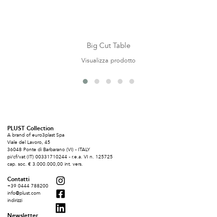
Big Cut Table
Visualizza prodotto
PLUST Collection
A brand of euro3plast Spa
Viale del Lavoro, 45
36048 Ponte di Barbarano (VI) - ITALY
pi/cf/vat (IT) 00331710244 - r.e.a. VI n. 125725
cap. soc. € 3.000.000,00 int. vers.
Contatti
+39 0444 788200
info@plust.com
indirizzi
Newsletter