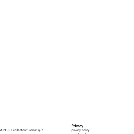
Privacy
i PLUST collection? Iscriviti qui!
privacy policy