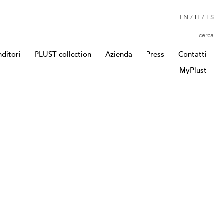
EN
/
IT
/
ES
Cerca
nditori
PLUST collection
Azienda
Press
Contatti
MyPlust