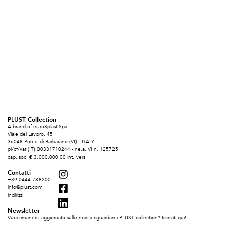
PLUST Collection
A brand of euro3plast Spa
Viale del Lavoro, 45
36048 Ponte di Barbarano (VI) - ITALY
pi/cf/vat (IT) 00331710244 - r.e.a. VI n. 125725
cap. soc. € 3.000.000,00 int. vers.
Contatti
+39 0444 788200
info@plust.com
indirizzi
Newsletter
Vuoi rimanere aggiornato sulle novità riguardanti PLUST collection? Iscriviti qui!