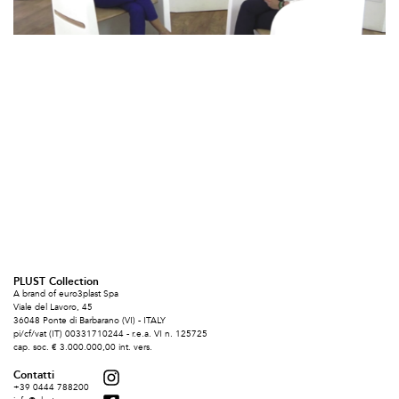
PLUST Collection
A brand of euro3plast Spa
Viale del Lavoro, 45
36048 Ponte di Barbarano (VI) - ITALY
pi/cf/vat (IT) 00331710244 - r.e.a. VI n. 125725
cap. soc. € 3.000.000,00 int. vers.
Contatti
+39 0444 788200