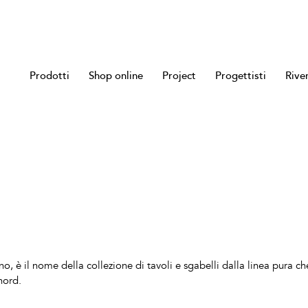
Prodotti
Shop online
Project
Progettisti
Rive
no, è il nome della collezione di tavoli e sgabelli dalla linea pura c
nord.