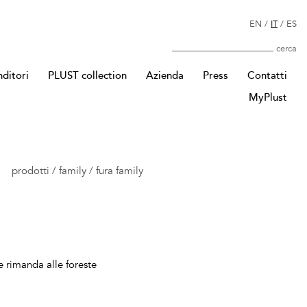
EN
/
IT
/
ES
Cerca
nditori
PLUST collection
Azienda
Press
Contatti
MyPlust
prodotti
/
family
/
fura family
he rimanda alle foreste