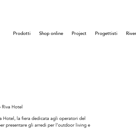
Prodotti
Shop online
Project
Progettisti
Rive
o Riva Hotel
a Hotel, la fiera dedicata agli operatori del
 per presentare gli arredi per l’outdoor living e