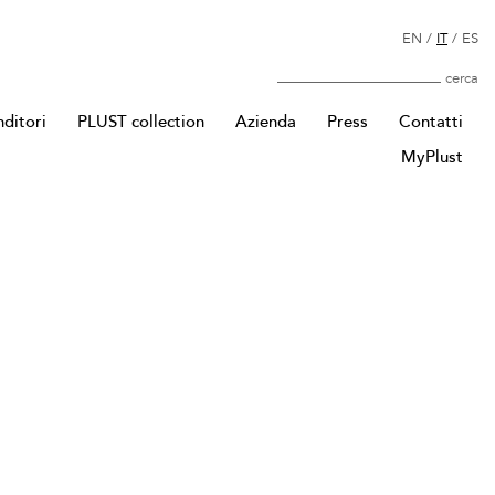
EN
/
IT
/
ES
Cerca
nditori
PLUST collection
Azienda
Press
Contatti
MyPlust