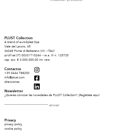
PLUST Collection
A brand of euro3plast Spa
Viale del Lavoro, 45
36048 Ponte di Barbarano (VI) - ITALY
pi/cf/vat (IT) 00331710244 - r.e.a. VI n. 125725
cap. soc. € 3.000.000,00 int. vers.
Contactos
+39 0444 788200
info@plust.com
direcciones
Newsletter
¿Quieres conocer las novedades de PLUST Collection? ¡Regístrate aquí!
Privacy
privacy policy
cookie policy