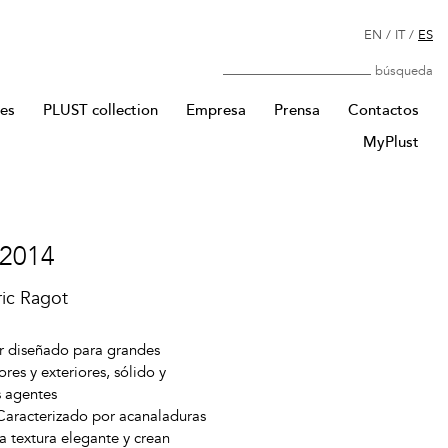
EN
/
IT
/
ES
Búsqueda
res
PLUST collection
Empresa
Prensa
Contactos
MyPlust
 2014
ic Ragot
 diseñado para grandes
ores y exteriores, sólido y
s agentes
Caracterizado por acanaladuras
 textura elegante y crean