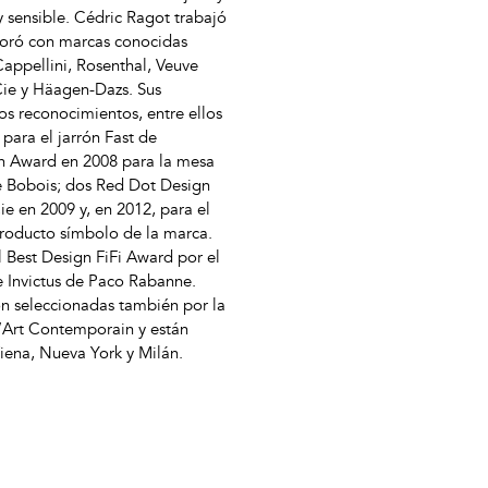
y sensible. Cédric Ragot trabajó
boró con marcas conocidas
ppellini, Rosenthal, Veuve
Cie y Häagen-Dazs. Sus
s reconocimientos, entre ellos
ara el jarrón Fast de
gn Award en 2008 para la mesa
 Bobois; dos Red Dot Design
e en 2009 y, en 2012, para el
roducto símbolo de la marca.
 Best Design FiFi Award por el
e Invictus de Paco Rabanne.
on seleccionadas también por la
’Art Contemporain y están
iena, Nueva York y Milán.