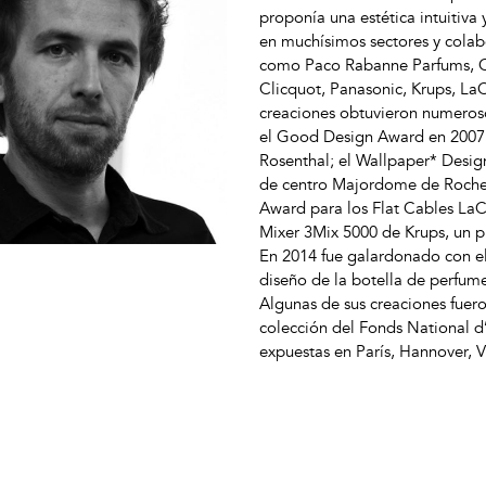
proponía una estética intuitiva 
en muchísimos sectores y cola
como Paco Rabanne Parfums, Ca
Clicquot, Panasonic, Krups, La
creaciones obtuvieron numeroso
el Good Design Award en 2007 p
Rosenthal; el Wallpaper* Desi
de centro Majordome de Roche
Award para los Flat Cables LaCi
Mixer 3Mix 5000 de Krups, un p
En 2014 fue galardonado con el
diseño de la botella de perfum
Algunas de sus creaciones fuer
colección del Fonds National d
expuestas en París, Hannover, V