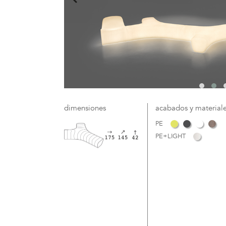
dimensiones
acabados y material
PE
PE+LIGHT