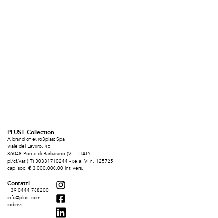
PLUST Collection
A brand of euro3plast Spa
Viale del Lavoro, 45
36048 Ponte di Barbarano (VI) - ITALY
pi/cf/vat (IT) 00331710244 - r.e.a. VI n. 125725
cap. soc. € 3.000.000,00 int. vers.
Contatti
+39 0444 788200
info@plust.com
indirizzi