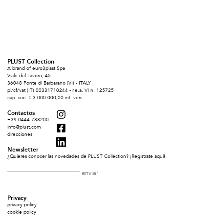
PLUST Collection
A brand of euro3plast Spa
Viale del Lavoro, 45
36048 Ponte di Barbarano (VI) - ITALY
pi/cf/vat (IT) 00331710244 - r.e.a. VI n. 125725
cap. soc. € 3.000.000,00 int. vers.
Contactos
+39 0444 788200
info@plust.com
direcciones
Newsletter
¿Quieres conocer las novedades de PLUST Collection? ¡Regístrate aquí!
Privacy
privacy policy
cookie policy