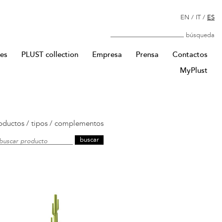
EN
/
IT
/
ES
Búsqueda
res
PLUST collection
Empresa
Prensa
Contactos
MyPlust
oductos
/
tipos
/
complementos
buscar producto