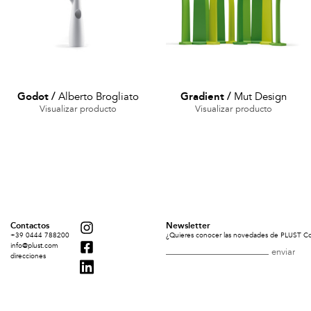
Godot
/
Alberto Brogliato
Gradient
/
Mut Design
Visualizar producto
Visualizar producto
Contactos
Newsletter
+39 0444 788200
¿Quieres conocer las novedades de PLUST Coll
info@plust.com
direcciones