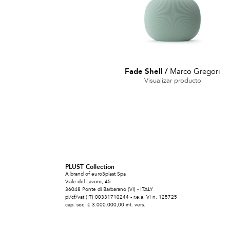
Fade Shell
/
Marco Gregori
Visualizar producto
PLUST Collection
A brand of euro3plast Spa
Viale del Lavoro, 45
36048 Ponte di Barbarano (VI) - ITALY
pi/cf/vat (IT) 00331710244 - r.e.a. VI n. 125725
cap. soc. € 3.000.000,00 int. vers.