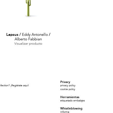
Lapsus
/
Eddy Antonello
/
Alberto Fabbian
Visualizar producto
Privacy
ection? ¡Regístrate aquí!
privacy policy
cookie policy
Herramientas
etiquetado embalajes
Whistleblowing
Informe