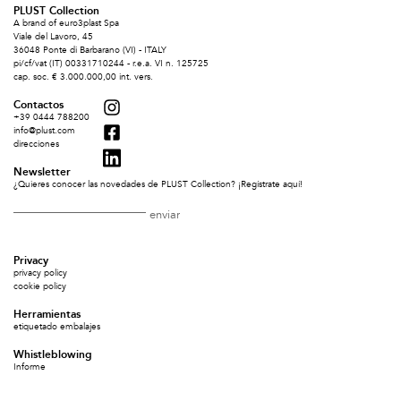
PLUST Collection
A brand of euro3plast Spa
Viale del Lavoro, 45
36048 Ponte di Barbarano (VI) - ITALY
pi/cf/vat (IT) 00331710244 - r.e.a. VI n. 125725
cap. soc. € 3.000.000,00 int. vers.
Contactos
+39 0444 788200
info@plust.com
direcciones
Newsletter
¿Quieres conocer las novedades de PLUST Collection? ¡Regístrate aquí!
Privacy
privacy policy
cookie policy
Herramientas
etiquetado embalajes
Whistleblowing
Informe