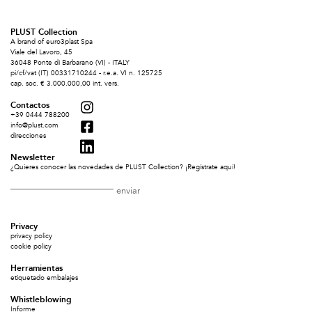
PLUST Collection
A brand of euro3plast Spa
Viale del Lavoro, 45
36048 Ponte di Barbarano (VI) - ITALY
pi/cf/vat (IT) 00331710244 - r.e.a. VI n. 125725
cap. soc. € 3.000.000,00 int. vers.
Contactos
+39 0444 788200
info@plust.com
direcciones
Newsletter
¿Quieres conocer las novedades de PLUST Collection? ¡Regístrate aquí!
Privacy
privacy policy
cookie policy
Herramientas
etiquetado embalajes
Whistleblowing
Informe