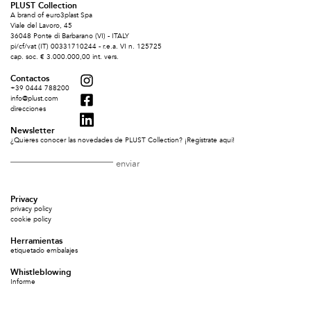
PLUST Collection
A brand of euro3plast Spa
Viale del Lavoro, 45
36048 Ponte di Barbarano (VI) - ITALY
pi/cf/vat (IT) 00331710244 - r.e.a. VI n. 125725
cap. soc. € 3.000.000,00 int. vers.
Contactos
+39 0444 788200
info@plust.com
direcciones
Newsletter
¿Quieres conocer las novedades de PLUST Collection? ¡Regístrate aquí!
Privacy
privacy policy
cookie policy
Herramientas
etiquetado embalajes
Whistleblowing
Informe