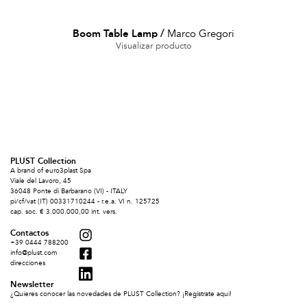
Boom Table Lamp
/
Marco Gregori
Visualizar producto
PLUST Collection
A brand of euro3plast Spa
Viale del Lavoro, 45
36048 Ponte di Barbarano (VI) - ITALY
pi/cf/vat (IT) 00331710244 - r.e.a. VI n. 125725
cap. soc. € 3.000.000,00 int. vers.
Contactos
+39 0444 788200
info@plust.com
direcciones
Newsletter
¿Quieres conocer las novedades de PLUST Collection? ¡Regístrate aquí!