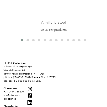
Armillaria Stool
Visualizar producto
PLUST Collection
A brand of euro3plast Spa
Viale del Lavoro, 45
36048 Ponte di Barbarano (VI) - ITALY
pi/cf/vat (IT) 00331710244 - r.e.a. VI n. 125725
cap. soc. € 3.000.000,00 int. vers.
Contactos
+39 0444 788200
info@plust.com
direcciones
Newsletter