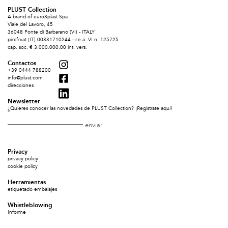
PLUST Collection
A brand of euro3plast Spa
Viale del Lavoro, 45
36048 Ponte di Barbarano (VI) - ITALY
pi/cf/vat (IT) 00331710244 - r.e.a. VI n. 125725
cap. soc. € 3.000.000,00 int. vers.
Contactos
+39 0444 788200
info@plust.com
direcciones
Newsletter
¿Quieres conocer las novedades de PLUST Collection? ¡Regístrate aquí!
Privacy
privacy policy
cookie policy
Herramientas
etiquetado embalajes
Whistleblowing
Informe