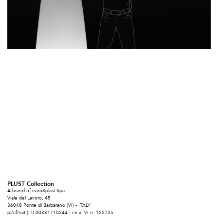
PLUST Collection
A brand of euro3plast Spa
Viale del Lavoro, 45
36048 Ponte di Barbarano (VI) - ITALY
pi/cf/vat (IT) 00331710244 - r.e.a. VI n. 125725