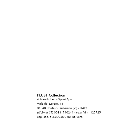
PLUST Collection
A brand of euro3plast Spa
Viale del Lavoro, 45
36048 Ponte di Barbarano (VI) - ITALY
pi/cf/vat (IT) 00331710244 - r.e.a. VI n. 125725
cap. soc. € 3.000.000,00 int. vers.