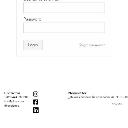
Password
Login
forgot password?
Contactos
Newsletter
+39 0444 788200
¿Quieres conocer las novedades de PLUST Coll
info@plust.com
direcciones