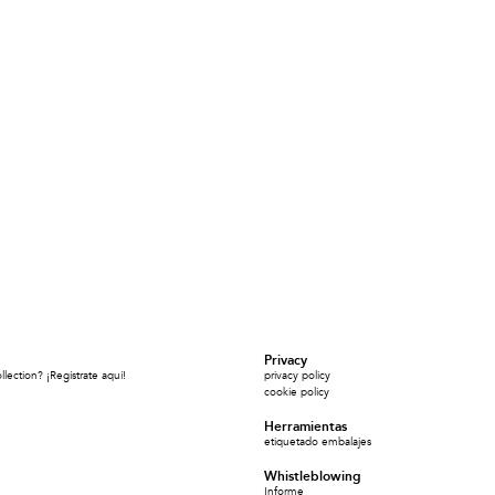
Privacy
ection? ¡Regístrate aquí!
privacy policy
cookie policy
Herramientas
etiquetado embalajes
Whistleblowing
Informe