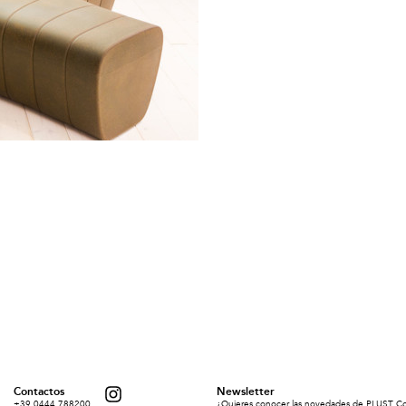
Contactos
Newsletter
+39 0444 788200
¿Quieres conocer las novedades de PLUST Coll