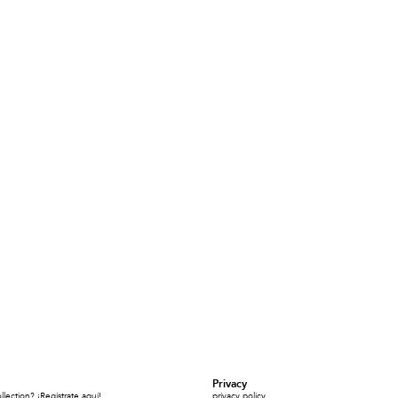
Privacy
ection? ¡Regístrate aquí!
privacy policy