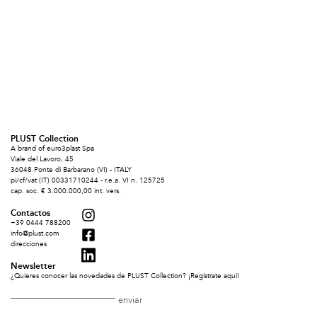
PLUST Collection
A brand of euro3plast Spa
Viale del Lavoro, 45
36048 Ponte di Barbarano (VI) - ITALY
pi/cf/vat (IT) 00331710244 - r.e.a. VI n. 125725
cap. soc. € 3.000.000,00 int. vers.
Contactos
+39 0444 788200
info@plust.com
direcciones
Newsletter
¿Quieres conocer las novedades de PLUST Collection? ¡Regístrate aquí!