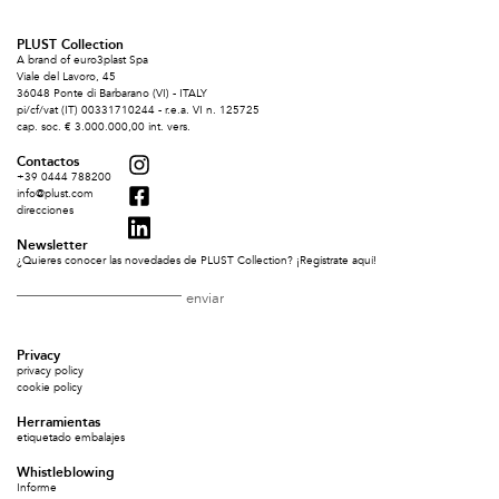
PLUST Collection
A brand of euro3plast Spa
Viale del Lavoro, 45
36048 Ponte di Barbarano (VI) - ITALY
pi/cf/vat (IT) 00331710244 - r.e.a. VI n. 125725
cap. soc. € 3.000.000,00 int. vers.
Contactos
+39 0444 788200
info@plust.com
direcciones
Newsletter
¿Quieres conocer las novedades de PLUST Collection? ¡Regístrate aquí!
Privacy
privacy policy
cookie policy
Herramientas
etiquetado embalajes
Whistleblowing
Informe