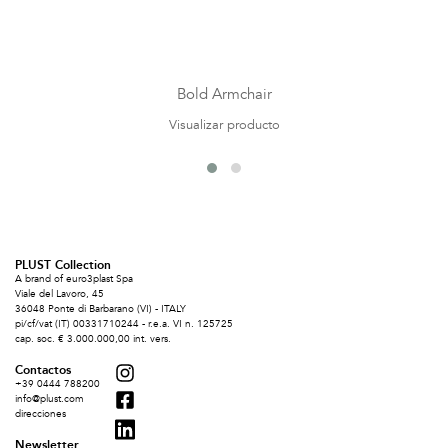
Bold Armchair
Visualizar producto
PLUST Collection
A brand of euro3plast Spa
Viale del Lavoro, 45
36048 Ponte di Barbarano (VI) - ITALY
pi/cf/vat (IT) 00331710244 - r.e.a. VI n. 125725
cap. soc. € 3.000.000,00 int. vers.
Contactos
+39 0444 788200
info@plust.com
direcciones
Newsletter