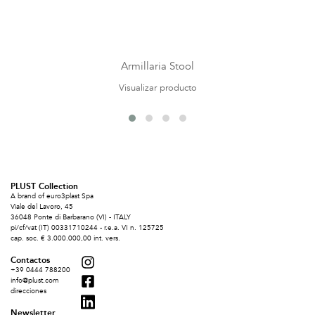
Armillaria Stool
Visualizar producto
PLUST Collection
A brand of euro3plast Spa
Viale del Lavoro, 45
36048 Ponte di Barbarano (VI) - ITALY
pi/cf/vat (IT) 00331710244 - r.e.a. VI n. 125725
cap. soc. € 3.000.000,00 int. vers.
Contactos
+39 0444 788200
info@plust.com
direcciones
Newsletter