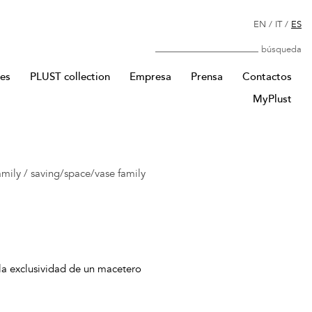
EN
/
IT
/
ES
Búsqueda
res
PLUST collection
Empresa
Prensa
Contactos
MyPlust
amily
/
saving/space/vase family
la exclusividad de un macetero