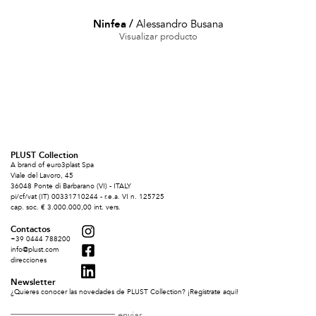
Ninfea
/
Alessandro Busana
Visualizar producto
PLUST Collection
A brand of euro3plast Spa
Viale del Lavoro, 45
36048 Ponte di Barbarano (VI) - ITALY
pi/cf/vat (IT) 00331710244 - r.e.a. VI n. 125725
cap. soc. € 3.000.000,00 int. vers.
Contactos
+39 0444 788200
info@plust.com
direcciones
Newsletter
¿Quieres conocer las novedades de PLUST Collection? ¡Regístrate aquí!