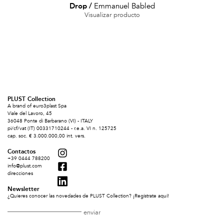
Drop
/
Emmanuel Babled
Visualizar producto
PLUST Collection
A brand of euro3plast Spa
Viale del Lavoro, 45
36048 Ponte di Barbarano (VI) - ITALY
pi/cf/vat (IT) 00331710244 - r.e.a. VI n. 125725
cap. soc. € 3.000.000,00 int. vers.
Contactos
+39 0444 788200
info@plust.com
direcciones
Newsletter
¿Quieres conocer las novedades de PLUST Collection? ¡Regístrate aquí!